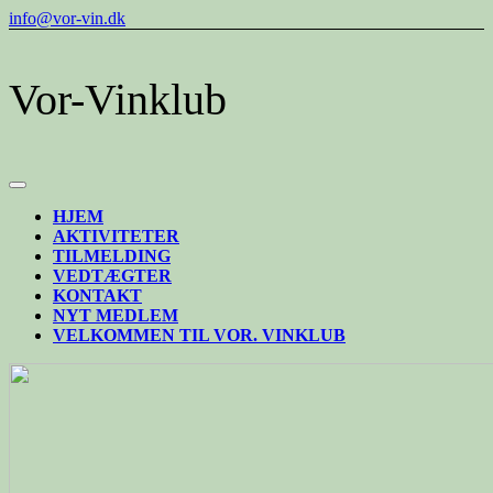
Skip
info@vor-vin.dk
to
content
Vor-Vinklub
Open
Button
HJEM
AKTIVITETER
TILMELDING
VEDTÆGTER
KONTAKT
NYT MEDLEM
VELKOMMEN TIL VOR. VINKLUB
CLOSE
BUTTON