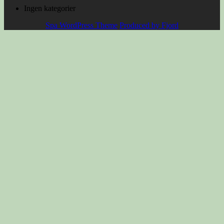
Ingen kategorier
Spa WordPress Theme
Produced by Fjord
Scroll
Up